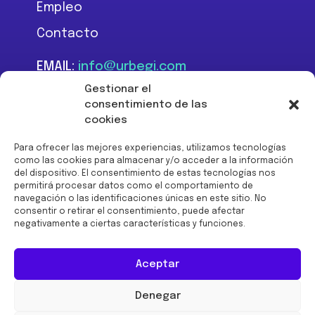
Empleo
Contacto
EMAIL:
info@urbegi.com
TEL:
+34 946 801 934
Gestionar el
consentimiento de las
cookies
Para ofrecer las mejores experiencias, utilizamos tecnologías
como las cookies para almacenar y/o acceder a la información
del dispositivo. El consentimiento de estas tecnologías nos
Financiado por la Unión
permitirá procesar datos como el comportamiento de
Europea -
navegación o las identificaciones únicas en este sitio. No
NextGenerationEU:
consentir o retirar el consentimiento, puede afectar
negativamente a ciertas características y funciones.
Aceptar
Denegar
© 2026 URBEGI