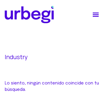
Saltar
Saltar
al
al
contenido
pie
principal
de
Urbegi
página
Industry
Lo siento, ningún contenido coincide con tu
búsqueda.