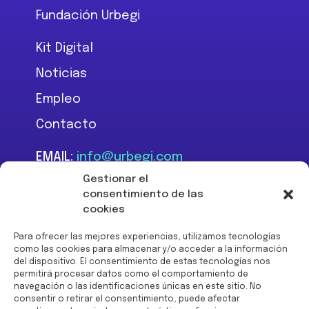
n
Fundación Urbegi
*
Kit Digital
Noticias
Empleo
Contacto
EMAIL:
info@urbegi.com
TEL:
+34 946 801 934
Gestionar el
consentimiento de las
cookies
Para ofrecer las mejores experiencias, utilizamos tecnologías
como las cookies para almacenar y/o acceder a la información
del dispositivo. El consentimiento de estas tecnologías nos
Financiado por la Unión
permitirá procesar datos como el comportamiento de
Europea -
navegación o las identificaciones únicas en este sitio. No
NextGenerationEU:
consentir o retirar el consentimiento, puede afectar