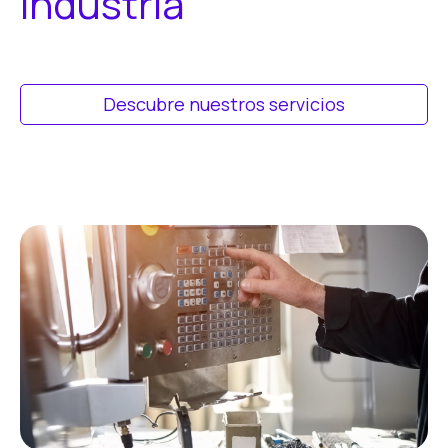
i
n
d
u
s
t
r
i
a
Descubre nuestros servicios