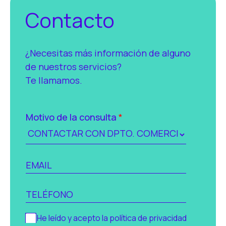
Contacto
¿Necesitas más información de alguno
de nuestros servicios?
Te llamamos.
Motivo de la consulta
*
C
o
r
T
r
e
e
l
C
He leído y acepto la política de privacidad
o