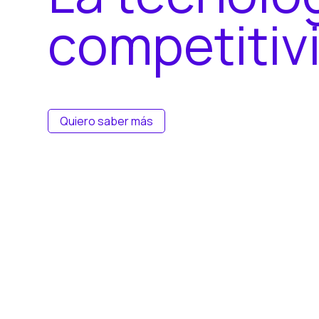
c
o
m
p
e
t
i
t
i
v
Quiero saber más