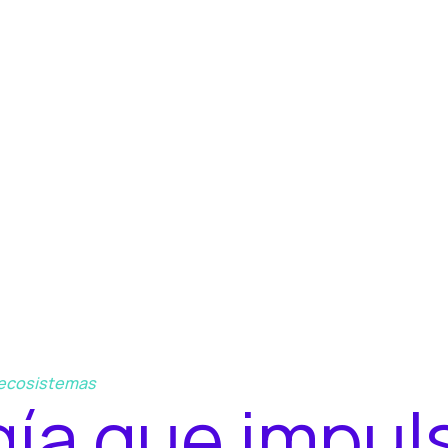
e ecosistemas
g
í
a
q
u
e
i
m
p
u
l