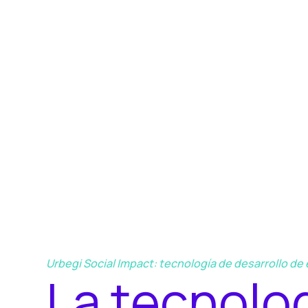
Urbegi Social Impact: tecnología de desarrollo d
L
a
t
e
c
n
o
l
o