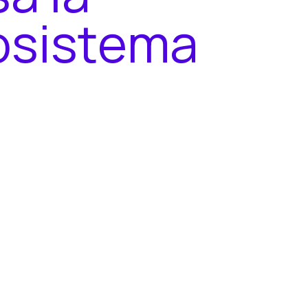
o
s
i
s
t
e
m
a