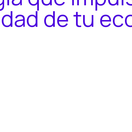
i
d
a
d
d
e
t
u
e
c