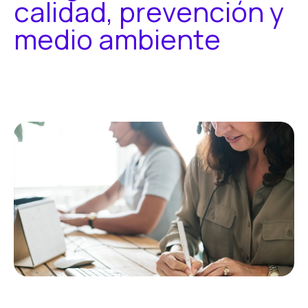
c
a
l
i
d
a
d
,
p
r
e
v
e
n
c
i
ó
n
y
m
e
d
i
o
a
m
b
i
e
n
t
e