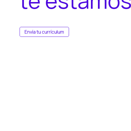
t
e
e
s
t
a
m
o
Envía tu currículum