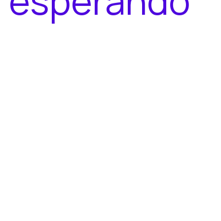
s
e
s
p
e
r
a
n
d
o