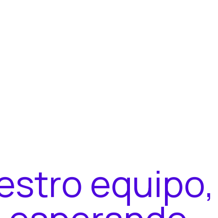
e
s
t
r
o
e
q
u
i
p
o
,