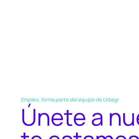
Empleo, forma parte del equipo de Urbegi
Ú
n
e
t
e
a
n
u