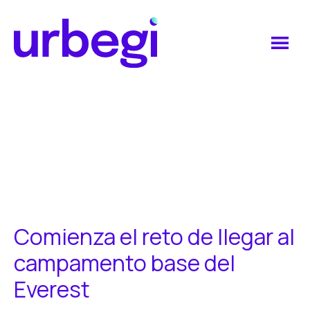
Saltar
Saltar
al
al
contenido
pie
principal
de
Urbegi
página
Comienza el reto de llegar al
campamento base del
Everest