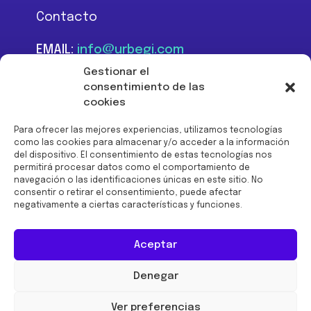
Contacto
EMAIL:
info@urbegi.com
TEL:
+34 946 801 934
Gestionar el
consentimiento de las
cookies
Para ofrecer las mejores experiencias, utilizamos tecnologías
como las cookies para almacenar y/o acceder a la información
del dispositivo. El consentimiento de estas tecnologías nos
Financiado por la Unión
permitirá procesar datos como el comportamiento de
Europea -
navegación o las identificaciones únicas en este sitio. No
NextGenerationEU:
consentir o retirar el consentimiento, puede afectar
negativamente a ciertas características y funciones.
Aceptar
Denegar
© 2026 URBEGI
Ver preferencias