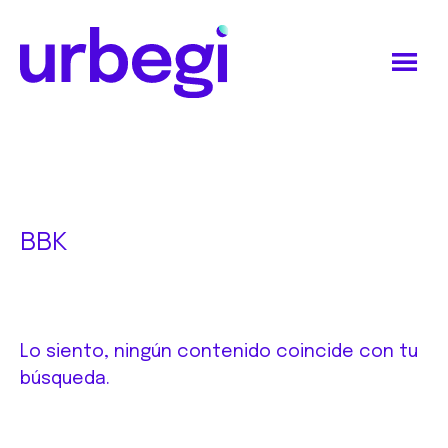
Saltar
Saltar
al
al
contenido
pie
principal
de
Urbegi
página
BBK
Lo siento, ningún contenido coincide con tu
búsqueda.