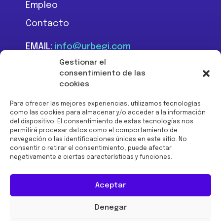
Empleo
Contacto
EMAIL:
info@urbegi.com
TEL:
+34 946 801 934
Gestionar el
consentimiento de las
cookies
Para ofrecer las mejores experiencias, utilizamos tecnologías
como las cookies para almacenar y/o acceder a la información
del dispositivo. El consentimiento de estas tecnologías nos
Financiado por la Unión
permitirá procesar datos como el comportamiento de
Europea -
navegación o las identificaciones únicas en este sitio. No
NextGenerationEU:
consentir o retirar el consentimiento, puede afectar
negativamente a ciertas características y funciones.
Aceptar
Denegar
© 2026 URBEGI