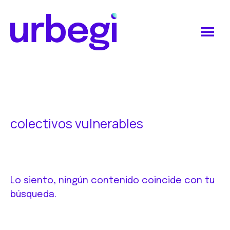
Saltar
Saltar
al
al
contenido
pie
principal
de
Urbegi
página
colectivos vulnerables
Lo siento, ningún contenido coincide con tu
búsqueda.