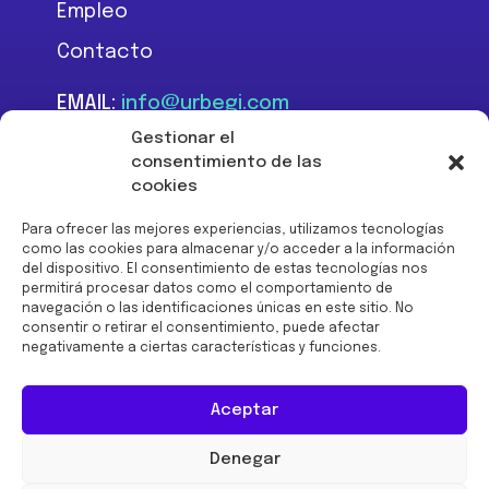
Empleo
Contacto
EMAIL:
info@urbegi.com
TEL:
+34 946 801 934
Gestionar el
consentimiento de las
cookies
Para ofrecer las mejores experiencias, utilizamos tecnologías
como las cookies para almacenar y/o acceder a la información
del dispositivo. El consentimiento de estas tecnologías nos
Financiado por la Unión
permitirá procesar datos como el comportamiento de
Europea -
navegación o las identificaciones únicas en este sitio. No
NextGenerationEU:
consentir o retirar el consentimiento, puede afectar
negativamente a ciertas características y funciones.
Aceptar
Denegar
© 2026 URBEGI