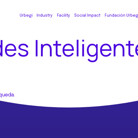
Urbegi
Industry
Facility
Social Impact
Fundación Urbeg
s Inteligent
queda.