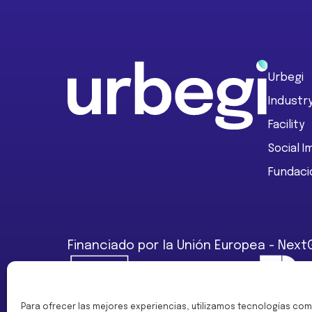
Footer
Urbegi
Industr
Facility
Social 
Fundaci
Financiado por la Unión Europea - Next
Para ofrecer las mejores experiencias, utilizamos tecnologías com