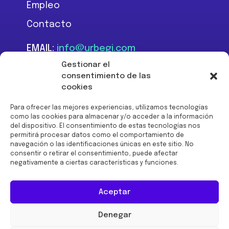
Empleo
Contacto
EMAIL:
info@urbegi.com
TEL:
+34 946 801 934
Gestionar el
consentimiento de las
cookies
Para ofrecer las mejores experiencias, utilizamos tecnologías
como las cookies para almacenar y/o acceder a la información
del dispositivo. El consentimiento de estas tecnologías nos
Financiado por la Unión
permitirá procesar datos como el comportamiento de
Europea -
navegación o las identificaciones únicas en este sitio. No
NextGenerationEU:
consentir o retirar el consentimiento, puede afectar
negativamente a ciertas características y funciones.
Aceptar
Denegar
© 2026 URBEGI