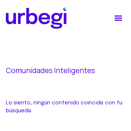
Saltar
Saltar
al
al
contenido
pie
principal
de
Urbegi
página
Comunidades Inteligentes
Lo siento, ningún contenido coincide con tu
búsqueda.