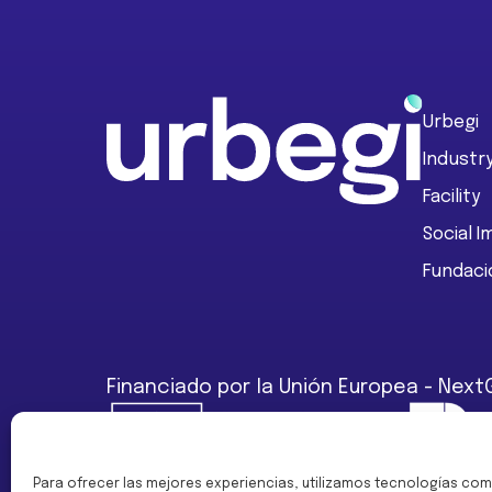
Footer
Urbegi
Industr
Facility
Social 
Fundaci
Financiado por la Unión Europea - Next
Para ofrecer las mejores experiencias, utilizamos tecnologías com