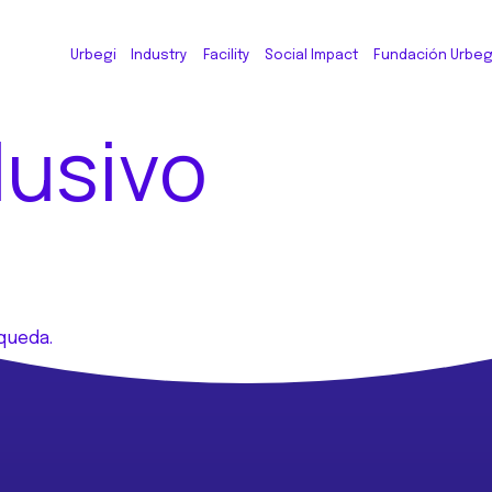
Urbegi
Industry
Facility
Social Impact
Fundación Urbeg
lusivo
queda.