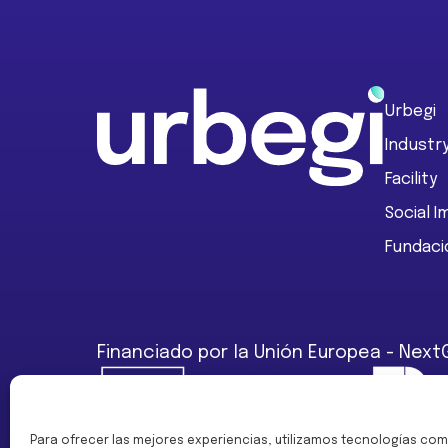
Footer
Urbegi
Industr
Facility
Social 
Fundaci
Financiado por la Unión Europea - Next
Para ofrecer las mejores experiencias, utilizamos tecnologías com