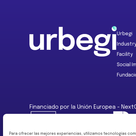
Footer
Urbegi
Industr
Facility
Social 
Fundaci
Financiado por la Unión Europea - Next
Para ofrecer las mejores experiencias, utilizamos tecnologías com