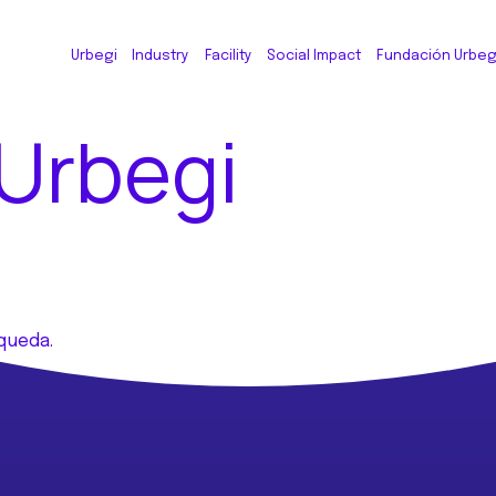
Urbegi
Industry
Facility
Social Impact
Fundación Urbeg
Urbegi
queda.