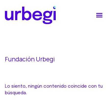
Saltar
Saltar
al
al
contenido
pie
principal
de
Urbegi
página
Fundación Urbegi
Lo siento, ningún contenido coincide con tu
búsqueda.