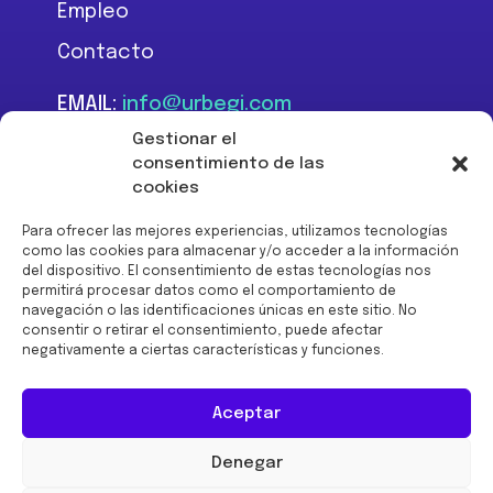
Empleo
Contacto
EMAIL:
info@urbegi.com
TEL:
+34 946 801 934
Gestionar el
consentimiento de las
cookies
Para ofrecer las mejores experiencias, utilizamos tecnologías
como las cookies para almacenar y/o acceder a la información
del dispositivo. El consentimiento de estas tecnologías nos
Financiado por la Unión
permitirá procesar datos como el comportamiento de
Europea -
navegación o las identificaciones únicas en este sitio. No
NextGenerationEU:
consentir o retirar el consentimiento, puede afectar
negativamente a ciertas características y funciones.
Aceptar
Denegar
© 2026 URBEGI