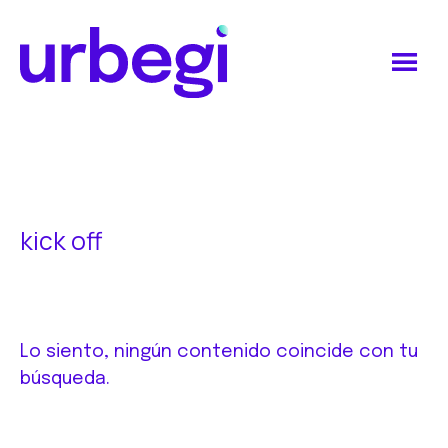
Saltar
Saltar
al
al
contenido
pie
principal
de
Urbegi
página
kick off
Lo siento, ningún contenido coincide con tu
búsqueda.