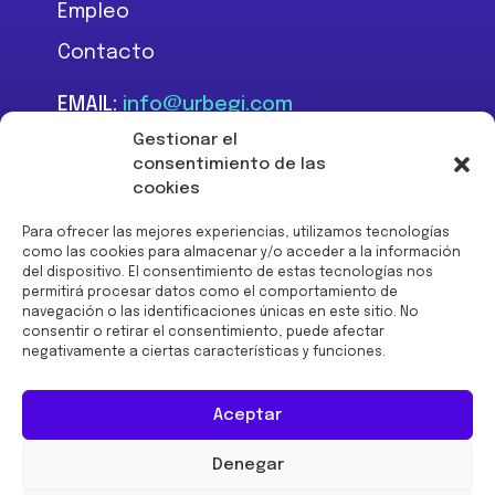
Empleo
Contacto
EMAIL:
info@urbegi.com
TEL:
+34 946 801 934
Gestionar el
consentimiento de las
cookies
Para ofrecer las mejores experiencias, utilizamos tecnologías
como las cookies para almacenar y/o acceder a la información
del dispositivo. El consentimiento de estas tecnologías nos
Financiado por la Unión
permitirá procesar datos como el comportamiento de
Europea -
navegación o las identificaciones únicas en este sitio. No
NextGenerationEU:
consentir o retirar el consentimiento, puede afectar
negativamente a ciertas características y funciones.
Aceptar
Denegar
© 2026 URBEGI