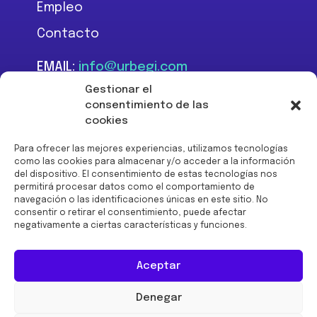
Empleo
Contacto
EMAIL:
info@urbegi.com
TEL:
+34 946 801 934
Gestionar el
consentimiento de las
cookies
Para ofrecer las mejores experiencias, utilizamos tecnologías
como las cookies para almacenar y/o acceder a la información
del dispositivo. El consentimiento de estas tecnologías nos
Financiado por la Unión
permitirá procesar datos como el comportamiento de
Europea -
navegación o las identificaciones únicas en este sitio. No
NextGenerationEU:
consentir o retirar el consentimiento, puede afectar
negativamente a ciertas características y funciones.
Aceptar
Denegar
© 2026 URBEGI