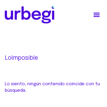
Saltar
Saltar
al
al
contenido
pie
principal
de
Urbegi
página
LoImposible
Lo siento, ningún contenido coincide con tu
búsqueda.