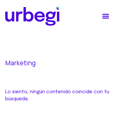
Saltar
Saltar
al
al
contenido
pie
principal
de
Urbegi
página
Marketing
Lo siento, ningún contenido coincide con tu
búsqueda.