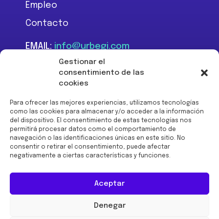
Empleo
Contacto
EMAIL:
info@urbegi.com
TEL:
+34 946 801 934
Gestionar el
consentimiento de las
cookies
Para ofrecer las mejores experiencias, utilizamos tecnologías
como las cookies para almacenar y/o acceder a la información
del dispositivo. El consentimiento de estas tecnologías nos
Financiado por la Unión
permitirá procesar datos como el comportamiento de
Europea -
navegación o las identificaciones únicas en este sitio. No
NextGenerationEU:
consentir o retirar el consentimiento, puede afectar
negativamente a ciertas características y funciones.
Aceptar
Denegar
© 2026 URBEGI