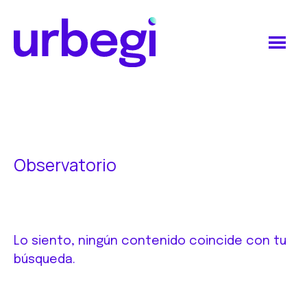
Saltar
Saltar
al
al
contenido
pie
principal
de
Urbegi
página
Observatorio
Lo siento, ningún contenido coincide con tu
búsqueda.