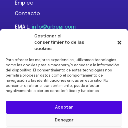
Empleo
Contacto
EMAIL:
info@urbegi.com
TEL:
+34 946 801 934
Gestionar el
consentimiento de las
cookies
Para ofrecer las mejores experiencias, utilizamos tecnologías
como las cookies para almacenar y/o acceder a la información
del dispositivo. El consentimiento de estas tecnologías nos
Financiado por la Unión
permitirá procesar datos como el comportamiento de
Europea -
navegación o las identificaciones únicas en este sitio. No
NextGenerationEU:
consentir o retirar el consentimiento, puede afectar
negativamente a ciertas características y funciones.
Aceptar
Denegar
© 2026 URBEGI