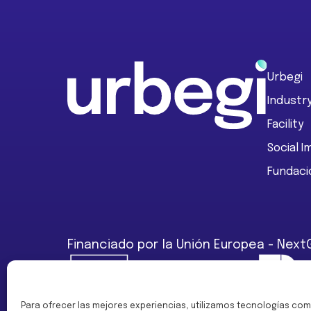
Footer
Urbegi
Industr
Facility
Social 
Fundaci
Financiado por la Unión Europea - Next
Para ofrecer las mejores experiencias, utilizamos tecnologías com