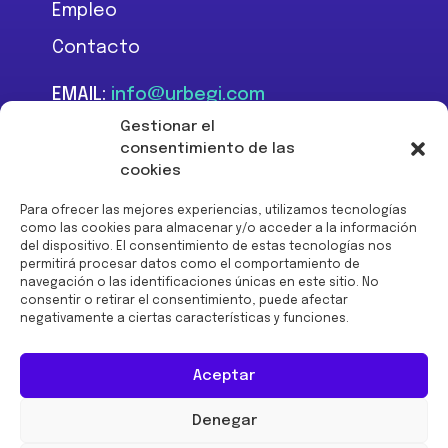
Empleo
Contacto
EMAIL:
info@urbegi.com
TEL:
+34 946 801 934
Gestionar el
consentimiento de las
cookies
Para ofrecer las mejores experiencias, utilizamos tecnologías
como las cookies para almacenar y/o acceder a la información
del dispositivo. El consentimiento de estas tecnologías nos
Financiado por la Unión
permitirá procesar datos como el comportamiento de
Europea -
navegación o las identificaciones únicas en este sitio. No
NextGenerationEU:
consentir o retirar el consentimiento, puede afectar
negativamente a ciertas características y funciones.
Aceptar
Denegar
© 2026 URBEGI