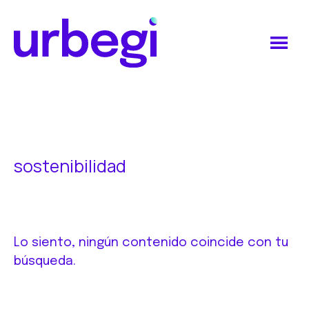
Saltar
Saltar
al
al
contenido
pie
principal
de
Urbegi
página
sostenibilidad
Lo siento, ningún contenido coincide con tu
búsqueda.