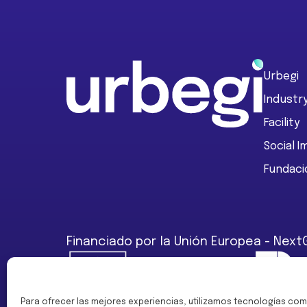
Footer
Urbegi
Industr
Facility
Social 
Fundaci
Financiado por la Unión Europea - Next
Para ofrecer las mejores experiencias, utilizamos tecnologías com