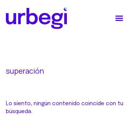
Saltar
Saltar
al
al
contenido
pie
principal
de
Urbegi
página
superación
Lo siento, ningún contenido coincide con tu
búsqueda.