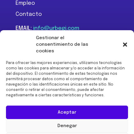
Empleo
Contacto
EMAIL:
info@urbegi.com
TEL:
+34 946 801 934
Gestionar el
consentimiento de las
cookies
Para ofrecer las mejores experiencias, utilizamos tecnologías
como las cookies para almacenar y/o acceder a la información
del dispositivo. El consentimiento de estas tecnologías nos
Financiado por la Unión
permitirá procesar datos como el comportamiento de
Europea -
navegación o las identificaciones únicas en este sitio. No
NextGenerationEU:
consentir o retirar el consentimiento, puede afectar
negativamente a ciertas características y funciones.
Aceptar
Denegar
© 2026 URBEGI