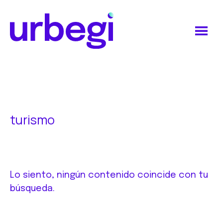
Saltar
Saltar
al
al
contenido
pie
principal
de
Urbegi
página
turismo
Lo siento, ningún contenido coincide con tu
búsqueda.