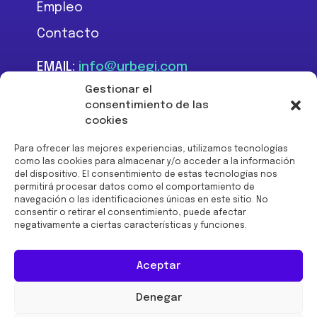
Empleo
Contacto
EMAIL:
info@urbegi.com
TEL:
+34 946 801 934
Gestionar el
consentimiento de las
cookies
Para ofrecer las mejores experiencias, utilizamos tecnologías
como las cookies para almacenar y/o acceder a la información
del dispositivo. El consentimiento de estas tecnologías nos
Financiado por la Unión
permitirá procesar datos como el comportamiento de
Europea -
navegación o las identificaciones únicas en este sitio. No
NextGenerationEU:
consentir o retirar el consentimiento, puede afectar
negativamente a ciertas características y funciones.
Aceptar
Denegar
© 2026 URBEGI