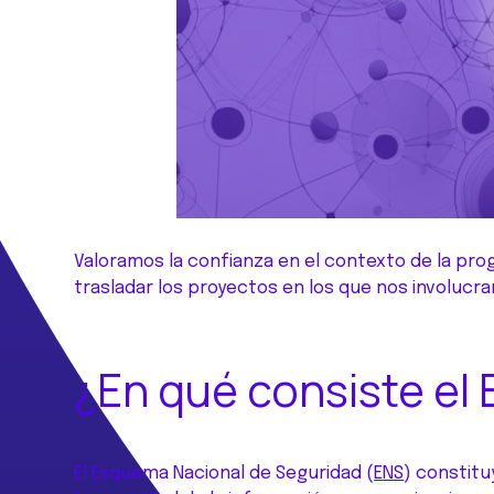
Valoramos la confianza en el contexto de la pr
trasladar los proyectos en los que nos involucr
¿En qué consiste el
El Esquema Nacional de Seguridad (
E
NS
) constit