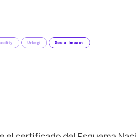
acility
Urbegi
Social Impact
e el certificado del Esquema Nac