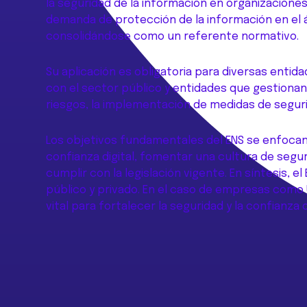
la seguridad de la información en organizacion
demanda de protección de la información en el á
consolidándose como un referente normativo.
Su aplicación es obligatoria para diversas enti
con el sector público y entidades que gestionan 
riesgos, la implementación de medidas de segurid
Los objetivos fundamentales del ENS se enfocan e
confianza digital, fomentar una cultura de segur
cumplir con la legislación vigente. En síntesis,
público y privado. En el caso de empresas como
vital para fortalecer la seguridad y la confianza 