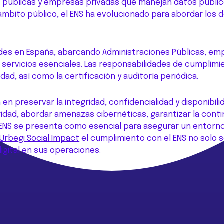
es públicas y empresas privadas que manejan datos públic
mbito público, el ENS ha evolucionado para abordar los de
dades en España, abarcando Administraciones Públicas, e
servicios esenciales. Las responsabilidades de cumplimient
ad, así como la certificación y auditoría periódica.
n preservar la integridad, confidencialidad y disponibil
idad, abordar amenazas cibernéticas, garantizar la continu
 el ENS se presenta como esencial para asegurar un entorno
Urbegi Social Impact
el cumplimiento con el ENS no solo 
digital en sus operaciones.