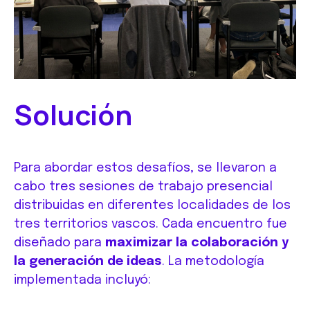
Solución
Para abordar estos desafíos, se llevaron a
cabo tres sesiones de trabajo presencial
distribuidas en diferentes localidades de los
tres territorios vascos. Cada encuentro fue
diseñado para
maximizar la colaboración y
la generación de ideas
. La metodología
implementada incluyó: