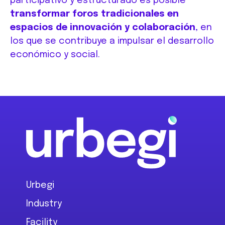
participativo y estructurado es posible
transformar foros tradicionales en
espacios de innovación y colaboración
, en
los que se contribuye a impulsar el desarrollo
económico y social.
Footer
Urbegi
Industry
Facility