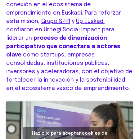
conexión en el ecosistema de
emprendimiento en Euskadi. Para reforzar
esta misión,
Grupo SPRI
y
Up Euskadi
confiaron en
Urbegi Social Impact
para
liderar un
proceso de dinamización
participativo que conectara a actores
clave
como startups, empresas
consolidadas, instituciones públicas,
inversores y aceleradoras, con el objetivo de
fortalecer la innovación y la sostenibilidad
en el ecosistema vasco de emprendimiento.
Haz clic para aceptar cookies de