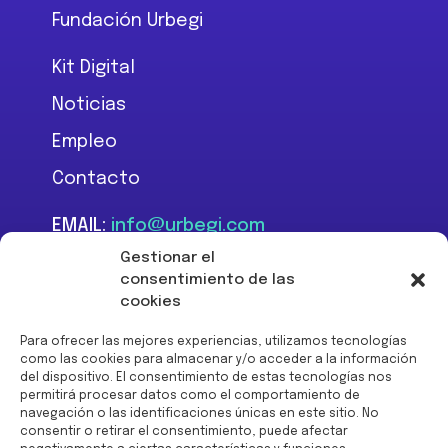
Fundación Urbegi
Kit Digital
Noticias
Empleo
Contacto
EMAIL:
info@urbegi.com
TEL:
+34 946 801 934
Gestionar el
consentimiento de las
cookies
Para ofrecer las mejores experiencias, utilizamos tecnologías
como las cookies para almacenar y/o acceder a la información
del dispositivo. El consentimiento de estas tecnologías nos
Financiado por la Unión
permitirá procesar datos como el comportamiento de
Europea -
navegación o las identificaciones únicas en este sitio. No
NextGenerationEU:
consentir o retirar el consentimiento, puede afectar