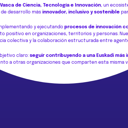
Vasca de Ciencia, Tecnología e Innovación
, un ecosi
de desarrollo más
innovador, inclusivo y sostenible
par
 implementando y ejecutando
procesos de innovación c
positivo en organizaciones, territorios y personas. Nu
encia colectiva y la colaboración estructurada entre agent
jetivo claro:
seguir contribuyendo a una Euskadi más
unto a otras organizaciones que comparten esta misma vi