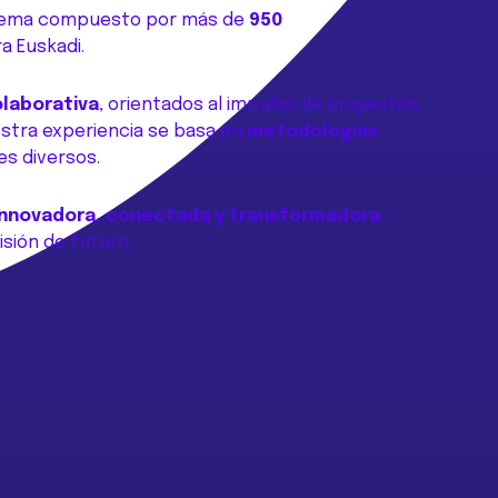
stema compuesto por más de
950
a Euskadi.
olaborativa
, orientados al impulso de proyectos,
estra experiencia se basa en
metodologías
es diversos.
 innovadora, conectada y transformadora
,
sión de futuro.