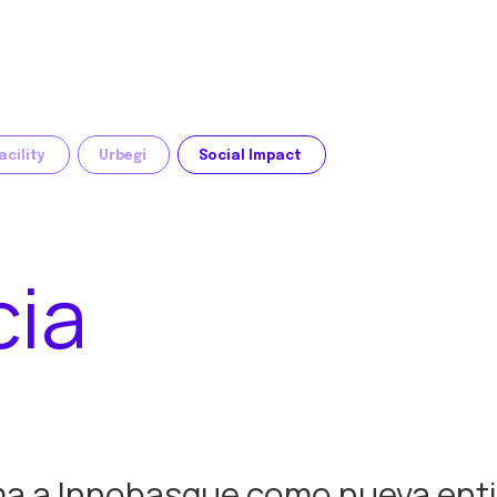
acility
Urbegi
Social Impact
cia
ma a Innobasque como nueva ent