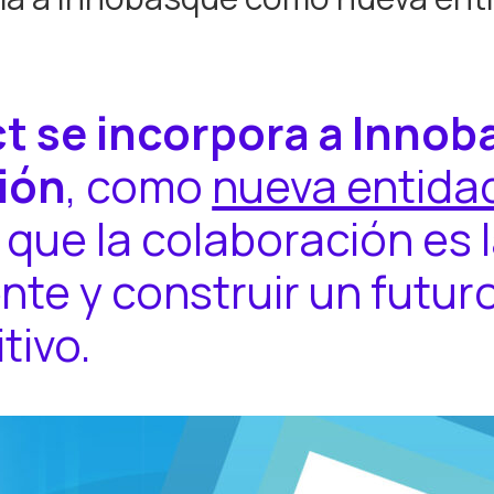
ct se incorpora a Inno
ción
, como
nueva entida
 que la colaboración es l
nte y construir un futur
tivo.