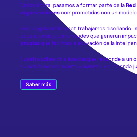
Desde ahora, pasamos a formar parte de la
Red 
organizaciones
comprometidas con un modelo 
En Urbegi Social Impact trabajamos diseñando,
ecosistemas y comunidades que generan impacto 
propias
que facilitan la activación de la intelig
Nuestra adhesión a Innobasque responde a un ob
sumando conocimiento y alianzas, y creciendo j
Saber más