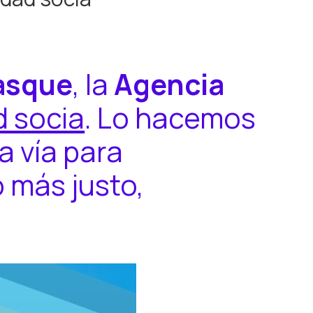
basque
, la
Agencia
d socia
. Lo hacemos
a vía para
o más justo,