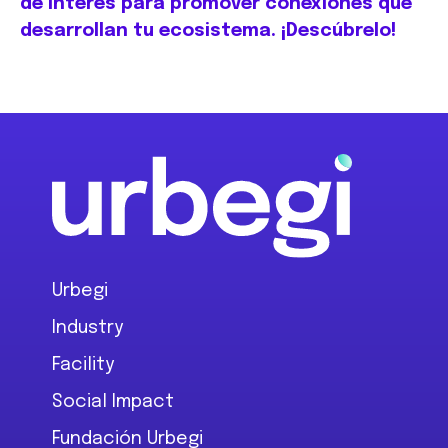
de interés para promover conexiones que
desarrollan tu ecosistema. ¡Descúbrelo!
Footer
Urbegi
Industry
Facility
Social Impact
Fundación Urbegi