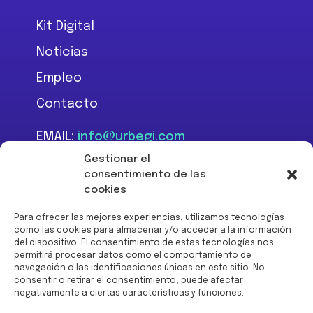
Kit Digital
Noticias
Empleo
Contacto
EMAIL:
info@urbegi.com
TEL:
+34 946 801 934
Gestionar el
consentimiento de las
cookies
Para ofrecer las mejores experiencias, utilizamos tecnologías
como las cookies para almacenar y/o acceder a la información
del dispositivo. El consentimiento de estas tecnologías nos
Financiado por la Unión
permitirá procesar datos como el comportamiento de
Europea -
navegación o las identificaciones únicas en este sitio. No
NextGenerationEU:
consentir o retirar el consentimiento, puede afectar
negativamente a ciertas características y funciones.