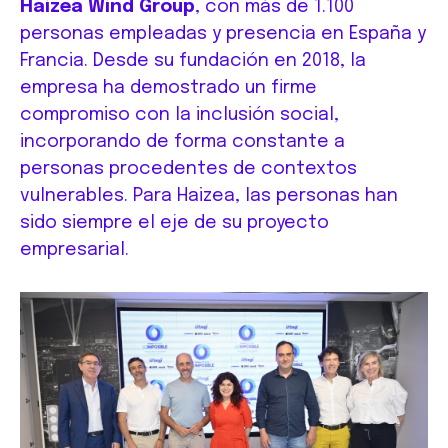
Haizea Wind Group
, con más de 1.100
personas empleadas y presencia en España y
Francia. Desde su fundación en 2018, la
empresa ha demostrado un firme
compromiso con la inclusión social,
incorporando de forma constante a
personas procedentes de contextos
vulnerables. Para Haizea, las personas han
sido siempre el eje de su proyecto
empresarial.