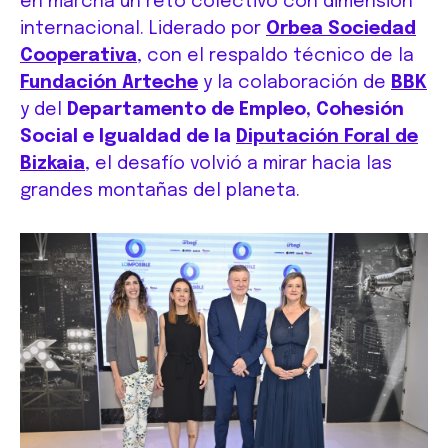
en marcha un reto colectivo con dimensión
internacional. Liderado por
Orbea Sociedad
Cooperativa
, con el respaldo técnico de la
Fundación Arteche
y la colaboración de
BBK
y del
Departamento de Empleo, Cohesión
Social e Igualdad de la
Diputación Foral de
Bizkaia
, el desafío volvió a mirar hacia las
grandes montañas del planeta.