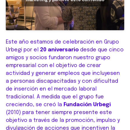
marketing y permitir este contenido
Este año estamos de celebración en Grupo
Urbegi por el
20 aniversario
desde que cinco
amigos y socios fundaron nuestro grupo
empresarial con el objetivo de crear
actividad y generar empleos que incluyesen
a personas discapacitadas y con dificultad
de inserción en el mercado laboral
tradicional. A medida que el grupo fue
creciendo, se creó la
Fundación Urbegi
(2010) para tener siempre presente este
objetivo a través de la promoción, impulso y
divulgación de acciones que incentiven la