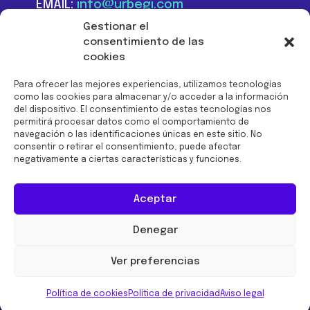
EMAIL:
info@urbegi.com
TEL:
+34 946 801 934
Gestionar el
consentimiento de las
cookies
Para ofrecer las mejores experiencias, utilizamos tecnologías
como las cookies para almacenar y/o acceder a la información
del dispositivo. El consentimiento de estas tecnologías nos
Financiado por la Unión
permitirá procesar datos como el comportamiento de
Europea -
navegación o las identificaciones únicas en este sitio. No
NextGenerationEU:
consentir o retirar el consentimiento, puede afectar
negativamente a ciertas características y funciones.
Aceptar
Denegar
© 2026 URBEGI
Ver preferencias
Aviso legal
Política de cookies
Política de
privacidad
Política de seguridad
Canal Ético
Política de cookies
Política de privacidad
Aviso legal