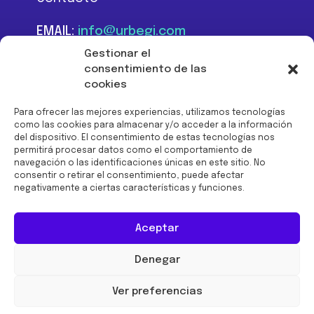
EMAIL:
info@urbegi.com
TEL:
+34 946 801 934
Gestionar el
consentimiento de las
cookies
Para ofrecer las mejores experiencias, utilizamos tecnologías
como las cookies para almacenar y/o acceder a la información
del dispositivo. El consentimiento de estas tecnologías nos
Financiado por la Unión
permitirá procesar datos como el comportamiento de
Europea -
navegación o las identificaciones únicas en este sitio. No
NextGenerationEU:
consentir o retirar el consentimiento, puede afectar
negativamente a ciertas características y funciones.
Aceptar
Denegar
© 2026 URBEGI
Ver preferencias
Aviso legal
Política de cookies
Política de