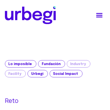
Saltar
Saltar
al
al
contenido
pie
principal
de
Urbegi
página
Lo imposible
Fundación
Industry
Facility
Urbegi
Social Impact
Reto