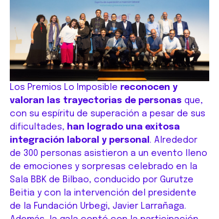
Los Premios Lo Imposible
reconocen y
valoran las trayectorias de personas
que,
con su espíritu de superación a pesar de sus
dificultades,
han logrado una exitosa
integración laboral y personal
. Alrededor
de 300 personas asistieron a un evento lleno
de emociones y sorpresas celebrado en la
Sala BBK de Bilbao, conducido por Gurutze
Beitia y con la intervención del presidente
de la Fundación Urbegi, Javier Larrañaga.