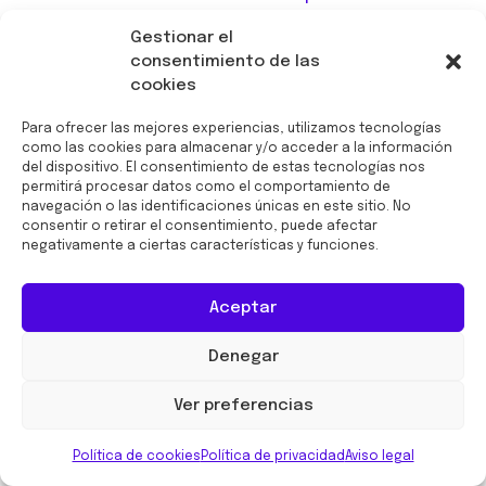
pesar de los desafíos que la pandemia trajo
Gestionar el
consigo, se incorporó como conserje en la
consentimiento de las
clínica IMQ de Zorrozaurre, superando miedos
cookies
y dificultades con valentía.
Para ofrecer las mejores experiencias, utilizamos tecnologías
como las cookies para almacenar y/o acceder a la información
del dispositivo. El consentimiento de estas tecnologías nos
permitirá procesar datos como el comportamiento de
navegación o las identificaciones únicas en este sitio. No
consentir o retirar el consentimiento, puede afectar
negativamente a ciertas características y funciones.
Aceptar
Haz clic para aceptar cookies de
marketing y permitir este contenido
Denegar
Ver preferencias
Política de cookies
Política de privacidad
Aviso legal