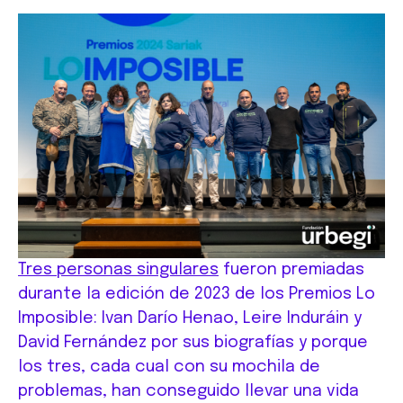
T
res personas singulares
fueron premiadas
durante la edición de 2023 de los Premios Lo
Imposible: Ivan Darío Henao, Leire Induráin y
David Fernández por sus biografías y porque
los tres, cada cual con su mochila de
problemas, han conseguido llevar una vida