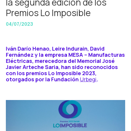
la segunda edición de los
Premios Lo Imposible
04/07/2023
Iván Darío Henao, Leire Indurain, David
Fernández y la empresa MESA – Manufacturas
Eléctricas, merecedora del Memorial José
Javier Arteche Saria, han sido reconocidos
con los premios Lo Imposible 2023,
otorgados por la Fundación
Urbegi
.