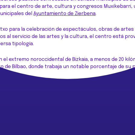
para el centro de arte, cultura y congresos Muxikebarri, 
municipales del
Ayuntamiento de Zierbena
.
Getxo para la celebración de espectáculos, obras de artes
 al servicio de las artes y la cultura, el centro está pr
rsa tipología.
n el extremo noroccidental de Bizkaia, a menos de 20 kil
to de Bilbao, donde trabaja un notable porcentaje de su 