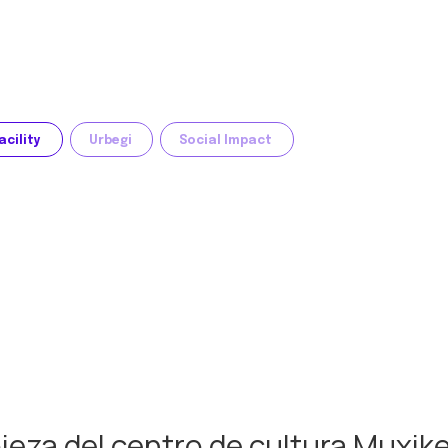
acility
Urbegi
Social Impact
ieza del centro de cultura Muxike