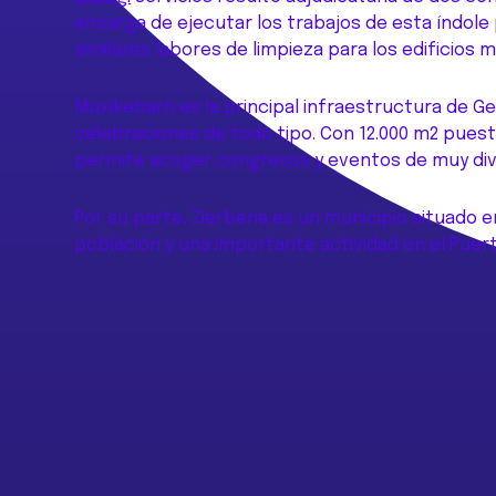
encarga de ejecutar los trabajos de esta índole 
similares labores de limpieza para los edificios 
Muxikebarri es la principal infraestructura de 
celebraciones de todo tipo. Con 12.000 m2 puestos
permite acoger congresos y eventos de muy dive
Por su parte, Zierbena es un municipio situado e
población y una importante actividad en el Puer