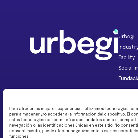
Footer
Urbegi
Industr
Facility
Social 
Fundaci
Para ofrecer las mejores experiencias, utilizamos tecnologías com
Financiado por la Unión Europea - Next
para almacenar y/o acceder a la información del dispositivo. El c
estas tecnologías nos permitirá procesar datos como el comport
navegación o las identificaciones únicas en este sitio. No consentir
consentimiento, puede afectar negativamente a ciertas caracterís
funciones.