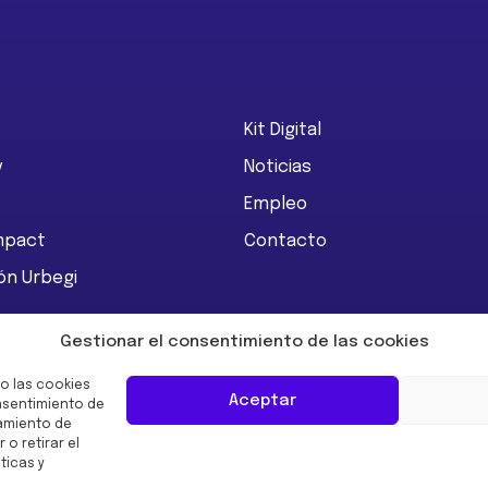
Kit Digital
y
Noticias
Empleo
Impact
Contacto
ón Urbegi
Gestionar el consentimiento de las cookies
o las cookies
GenerationEU:
Aceptar
onsentimiento de
amiento de
 o retirar el
ticas y