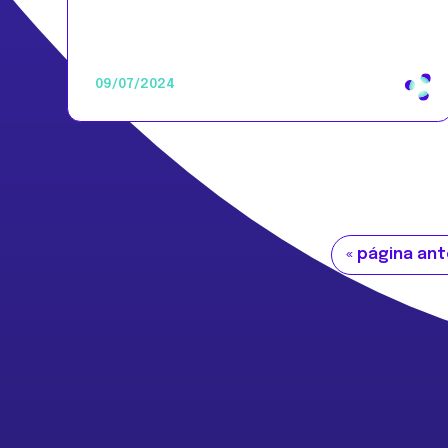
09/07/2024
Ir
«
página ant
a
la