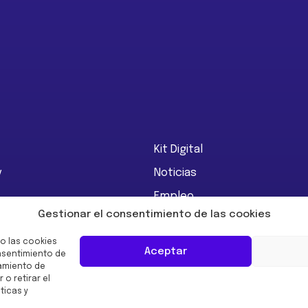
Kit Digital
y
Noticias
Empleo
Gestionar el consentimiento de las cookies
Impact
Contacto
ón Urbegi
o las cookies
Aceptar
onsentimiento de
amiento de
 o retirar el
ticas y