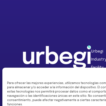
Footer
Urbegi
Industr
Facility
Social 
Fundaci
Para ofrecer las mejores experiencias, utilizamos tecnologías com
para almacenar y/o acceder a la información del dispositivo. El c
estas tecnologías nos permitirá procesar datos como el comport
navegación o las identificaciones únicas en este sitio. No consentir
consentimiento, puede afectar negativamente a ciertas caracterís
funciones.