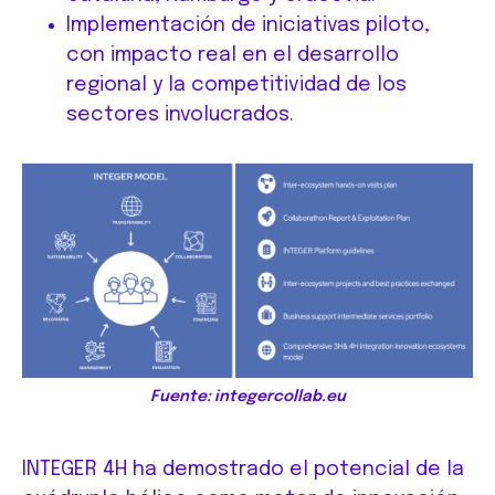
Implementación de iniciativas piloto,
con impacto real en el desarrollo
regional y la competitividad de los
sectores involucrados.
Fuente: integercollab.eu
INTEGER 4H ha demostrado el potencial de la