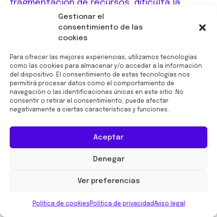
fragmentación de recursos, dificulta la
coordinación efectiva en la gestión de
Gestionar el
consentimiento de las
proyectos de impacto. Esta realidad ha
cookies
generado la necesidad de establecer
mecanismos que permitan optimizar la
Para ofrecer las mejores experiencias, utilizamos tecnologías
como las cookies para almacenar y/o acceder a la información
planificación, mejorar la distribución de
del dispositivo. El consentimiento de estas tecnologías nos
responsabilidades y garantizar un
permitirá procesar datos como el comportamiento de
navegación o las identificaciones únicas en este sitio. No
seguimiento adecuado de las iniciativas
consentir o retirar el consentimiento, puede afectar
impulsadas en el territorio.
negativamente a ciertas características y funciones.
Aceptar
Denegar
Ver preferencias
Política de cookies
Política de privacidad
Aviso legal